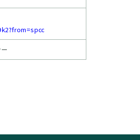
p9k2?from=spcc
ナー