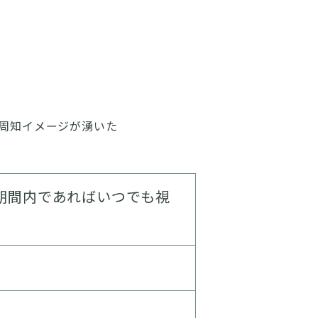
周知イメージが湧いた
 ※期間内であればいつでも視
）