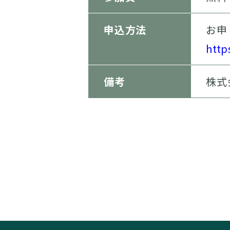
申込方法
お申
http
備考
株式