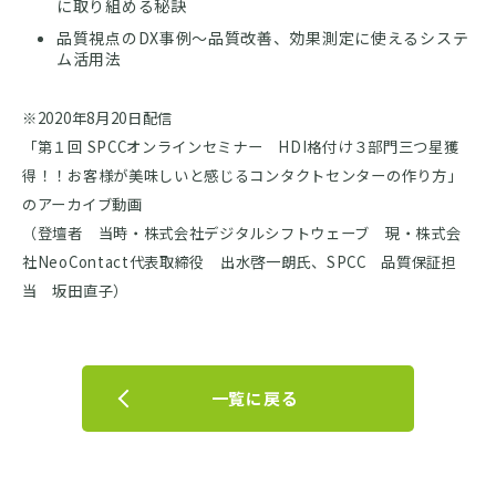
に取り組める秘訣
品質視点のDX事例～品質改善、効果測定に使えるシステ
ム活用法
※2020年8月20日配信
「第１回 SPCCオンラインセミナー HDI格付け３部門三つ星獲
得！！お客様が美味しいと感じるコンタクトセンターの作り方」
のアーカイブ動画
（登壇者 当時・株式会社デジタルシフトウェーブ 現・株式会
社NeoContact代表取締役 出水啓一朗氏、SPCC 品質保証担
当 坂田直子）
一覧に戻る